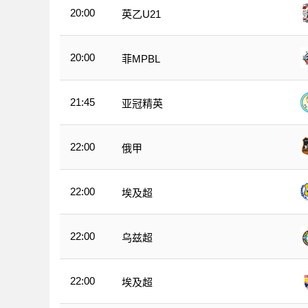
20:00
英乙U21
20:00
菲MPBL
21:45
亚冠精英
22:00
俄甲
22:00
埃及超
22:00
乌兹超
22:00
埃及超