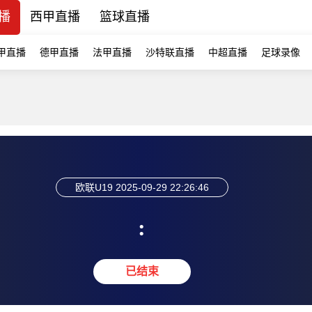
播
西甲直播
篮球直播
甲直播
德甲直播
法甲直播
沙特联直播
中超直播
足球录像
欧联U19
2025-09-29 22:26:46
:
已结束