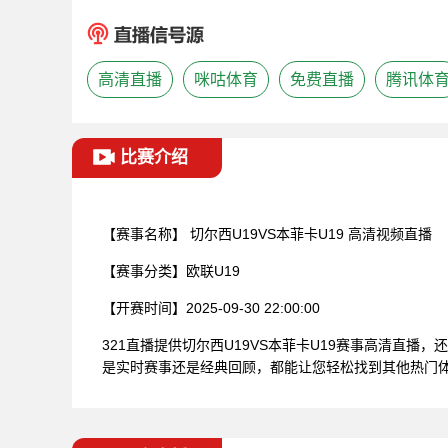
高清直播
咪咕体育
免费直播
腾讯体
比赛介绍
【赛事名称】
切尔西U19VS本菲卡U19 高清视频直播
【赛事分类】
欧联U19
【开赛时间】
2025-09-30 22:00:00
321直播提供切尔西U19VS本菲卡U19赛事高清直
是实时赛事还是经典回顾，都能让您轻松找到其他热门