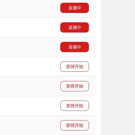
直播中
直播中
直播中
即将开始
即将开始
即将开始
即将开始