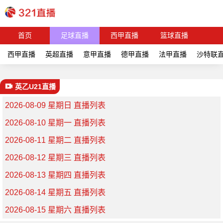
首页
足球直播
西甲直播
篮球直播
西甲直播
英超直播
意甲直播
德甲直播
法甲直播
沙特联
英乙U21直播
2026-08-09 星期日 直播列表
2026-08-10 星期一 直播列表
2026-08-11 星期二 直播列表
2026-08-12 星期三 直播列表
2026-08-13 星期四 直播列表
2026-08-14 星期五 直播列表
2026-08-15 星期六 直播列表