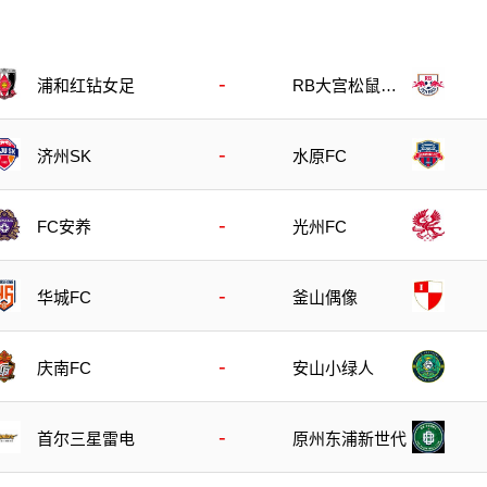
-
浦和红钻女足
RB大宫松鼠女
足
-
济州SK
水原FC
-
FC安养
光州FC
-
华城FC
釜山偶像
-
庆南FC
安山小绿人
-
首尔三星雷电
原州东浦新世代