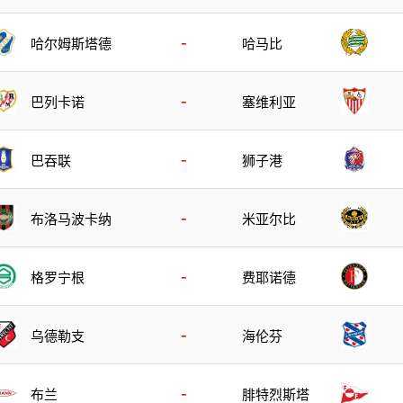
-
哈尔姆斯塔德
哈马比
-
巴列卡诺
塞维利亚
-
巴吞联
狮子港
-
布洛马波卡纳
米亚尔比
-
格罗宁根
费耶诺德
-
乌德勒支
海伦芬
-
布兰
腓特烈斯塔