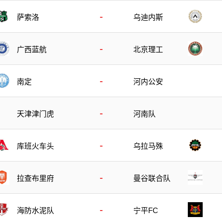
-
萨索洛
乌迪内斯
-
广西蓝航
北京理工
-
南定
河内公安
-
天津津门虎
河南队
-
库班火车头
乌拉马殊
-
拉查布里府
曼谷联合队
-
海防水泥队
宁平FC