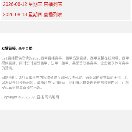
2026-08-12 星期三 直播列表
2026-08-13 星期四 直播列表
友情链接:
西甲直播
321直播提供高清的2025西甲直播赛事，西甲高清直播，西甲直播在线观看，西甲
视频直播，同时实时更新西甲、法甲、德甲、英超等联赛赛事，让您畅享体育赛事
的激情。
网站声明：321直播所有内容均通过互联网合法获取，确保您的观赛体验无忧。若
您发现任何侵权问题，请随时与我们联系，我们将尽快处理并删除侵权内容，让您
安心享受赛事直播的乐趣。
Copyright © 2025 321直播
网站地图