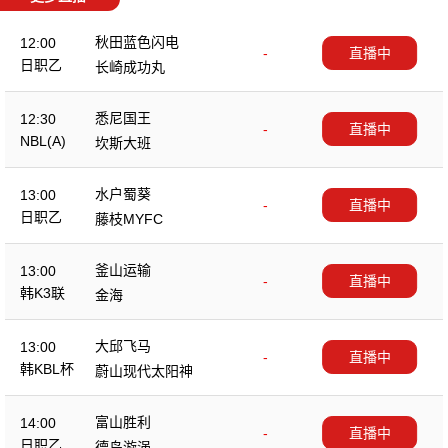
秋田蓝色闪电
12:00
-
直播中
日职乙
长崎成功丸
悉尼国王
12:30
-
直播中
NBL(A)
坎斯大班
水户蜀葵
13:00
-
直播中
日职乙
藤枝MYFC
釜山运输
13:00
-
直播中
韩K3联
金海
大邱飞马
13:00
-
直播中
韩KBL杯
蔚山现代太阳神
富山胜利
14:00
-
直播中
日职乙
德岛漩涡