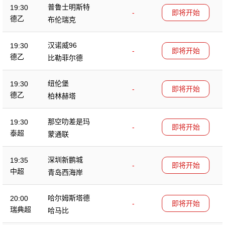
普鲁士明斯特
19:30
-
即将开始
德乙
布伦瑞克
汉诺威96
19:30
-
即将开始
德乙
比勒菲尔德
纽伦堡
19:30
-
即将开始
德乙
柏林赫塔
那空叻差是玛
19:30
-
即将开始
泰超
蒙通联
深圳新鹏城
19:35
-
即将开始
中超
青岛西海岸
哈尔姆斯塔德
20:00
-
即将开始
瑞典超
哈马比