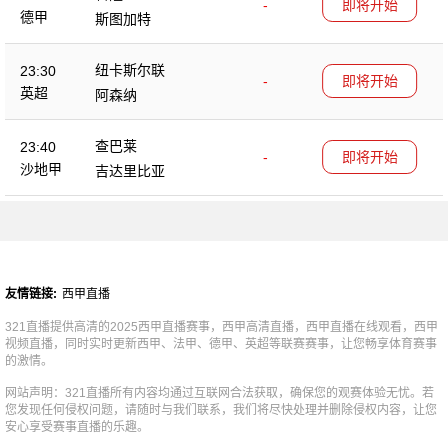
-
即将开始
德甲
斯图加特
纽卡斯尔联
23:30
-
即将开始
英超
阿森纳
查巴莱
23:40
-
即将开始
沙地甲
吉达里比亚
友情链接:
西甲直播
321直播提供高清的2025西甲直播赛事，西甲高清直播，西甲直播在线观看，西甲
视频直播，同时实时更新西甲、法甲、德甲、英超等联赛赛事，让您畅享体育赛事
的激情。
网站声明：321直播所有内容均通过互联网合法获取，确保您的观赛体验无忧。若
您发现任何侵权问题，请随时与我们联系，我们将尽快处理并删除侵权内容，让您
安心享受赛事直播的乐趣。