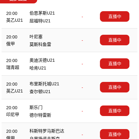
伯恩茅斯U21
20:00
-
直播中
英乙U21
屈福特U21
叶尼塞
20:00
-
直播中
俄甲
莫斯科鱼雷
奥迪沃德U21
20:00
-
直播中
瑞青超
哈肯U21
布里斯托城U21
20:00
-
直播中
英乙U21
查尔顿U21
斯乐门
20:00
-
直播中
印尼甲
德尔特雷斯
科斯特罗马斯巴达
20:00
-
直播中
俄甲
乌里扬诺夫斯克伏