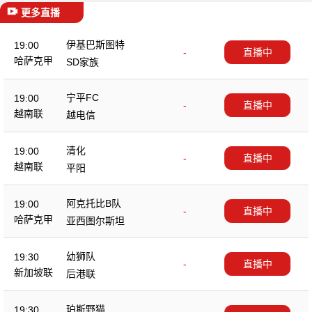
更多直播
伊基巴斯图特
19:00
-
直播中
哈萨克甲
SD家族
宁平FC
19:00
-
直播中
越南联
越电信
清化
19:00
-
直播中
越南联
平阳
阿克托比B队
19:00
-
直播中
哈萨克甲
亚西图尔斯坦
幼狮队
19:30
-
直播中
新加坡联
后港联
珀斯野猫
19:30