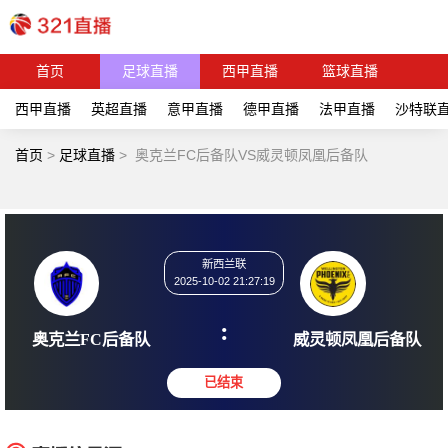
首页
足球直播
西甲直播
篮球直播
西甲直播
英超直播
意甲直播
德甲直播
法甲直播
沙特联
首页
>
足球直播
>
奥克兰FC后备队VS威灵顿凤凰后备队
新西兰联
2025-10-02 21:27:19
:
奥克兰FC后备队
威灵顿凤