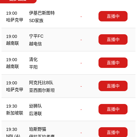
伊基巴斯图特
19:00
-
直播中
哈萨克甲
SD家族
宁平FC
19:00
-
直播中
越南联
越电信
清化
19:00
-
直播中
越南联
平阳
阿克托比B队
19:00
-
直播中
哈萨克甲
亚西图尔斯坦
幼狮队
19:30
-
直播中
新加坡联
后港联
珀斯野猫
19:30
-
直播中
NBL(A)
伊拉瓦拉老鹰