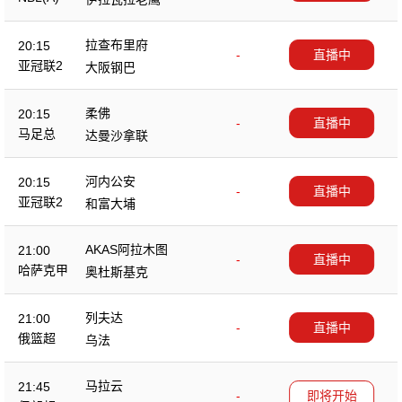
拉查布里府
20:15
-
直播中
亚冠联2
大阪钢巴
柔佛
20:15
-
直播中
马足总
达曼沙拿联
河内公安
20:15
-
直播中
亚冠联2
和富大埔
AKAS阿拉木图
21:00
-
直播中
哈萨克甲
奥杜斯基克
列夫达
21:00
-
直播中
俄篮超
乌法
马拉云
21:45
-
即将开始